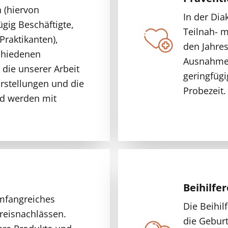
 (hiervon
In der Dia
ig Beschäftigte,
Teilnah- m
Praktikanten),
den Jahres
schiedenen
Ausnahme:
 die unserer Arbeit
geringfügi
rstellungen und die
Probezeit.
nd werden mit
Beihilfe
umfangreiches
Die Beihil
reisnachlässen.
die Geburt