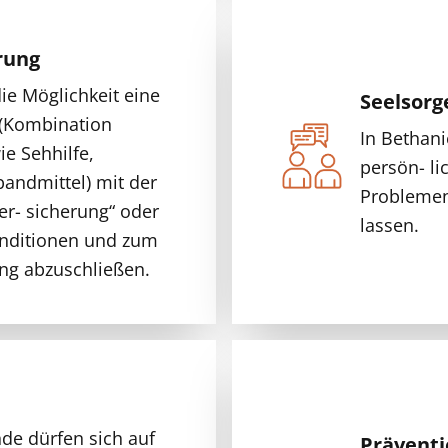
rung
ie Möglichkeit eine
Seelsorg
 (Kombination
In Bethani
ie Sehhilfe,
persön- l
bandmittel) mit der
Problemen
er- sicherung“ oder
lassen.
onditionen und zum
ng abzuschließen.
nde dürfen sich auf
Präventi