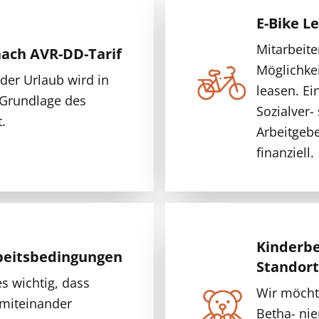
E-Bike L
Mitarbeit
ach AVR-DD-Tarif
Möglichkei
der Urlaub wird in
leasen. Ei
 Grundlage des
Sozialver-
.
Arbeitgeb
finanziell.
Kinderb
beitsbedingungen
Standort
s wichtig, dass
Wir möcht
 miteinander
Betha- nie