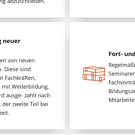
ng abzuschließen.
g neuer
Fort- un
ben von neuen
Regelmäßi
n. Diese sind
Seminaren
en Fachkräften,
Fachvortr
n mit Weiterbildung.
Bildungsz
rd ausge- zahlt nach
Mitarbeite
 der zweite Teil bei
eit.