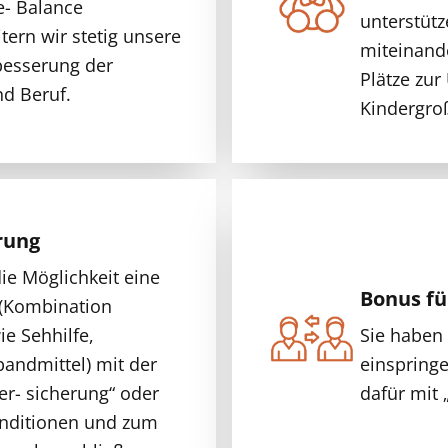
e- Balance
unterstütz
tern wir stetig unsere
miteinande
esserung der
Plätze zur
nd Beruf.
Kindergro
rung
ie Möglichkeit eine
Bonus fü
 (Kombination
ie Sehhilfe,
Sie haben 
bandmittel) mit der
einspring
er- sicherung“ oder
dafür mit 
onditionen und zum