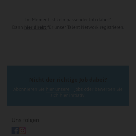
Im Moment ist kein passender Job dabei?
Dann
hier direkt
für unser Talent Network registrieren.
Nicht der richtige Job dabei?
Abonnieren Sie
hier unsere
Jobs oder bewerben Sie
sich
hier initiativ
.
Uns folgen