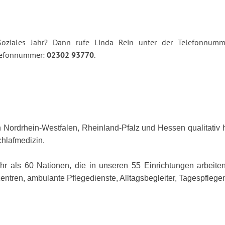
oziales Jahr? Dann rufe Linda Rein unter der Telefonnumm
Telefonnummer
:
02302 93770
.
n Nordrhein-Westfalen, Rheinland-Pfalz und Hessen qualitativ
chlafmedizin.
ehr als 60 Nationen, die in unseren 55 Einrichtungen arbei
tren, ambulante Pflegedienste, Alltagsbegleiter, Tagespfle