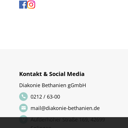
Kontakt & Social Media
Diakonie Bethanien gGmbH
0212 / 63-00
mail@diakonie-bethanien.de
Aufderhöher Straße 169, 42699
Solingen