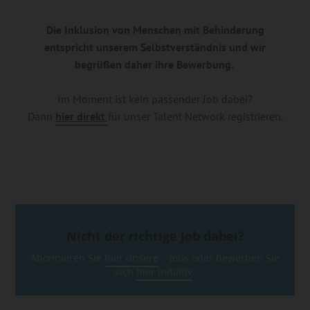
Die Inklusion von Menschen mit Behinderung
entspricht unserem Selbstverständnis und wir
begrüßen daher ihre Bewerbung.
Im Moment ist kein passender Job dabei?
Dann
hier direkt
für unser Talent Network registrieren.
Nicht der richtige Job dabei?
Abonnieren Sie
hier unsere
Jobs oder bewerben Sie
sich
hier initiativ
.