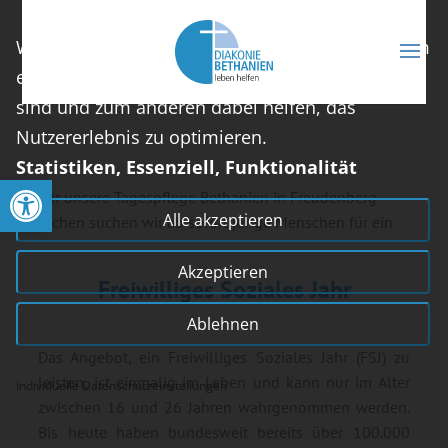
Wir nutzen Cookies auf unserer Website, die zum
einen essenziell für die Funktionalität der Seite
sind und zum anderen dabei helfen, das
Nutzererlebnis zu optimieren.
Statistiken, Essenziell, Funktionalität
Open toolbar
Für unsere Tagespflege Bethanien in Freudenberg-
Alle akzeptieren
Alchen suchen wir ab sofort junge Menschen für ein
Akzeptieren
Freiwilliges Soziales Jahr
Ablehnen
Das Angebot, ein Freiwilliges Soziales Jahr (FSJ) zu
leisten, ist einmalig im Leben und kann nur im Alter
Individuelle Datenschutzeinstellungen
zwischen 16 und 26 Jahren wahrgenommen werden.
Bis heute haben bundesweit bereits über 100.000