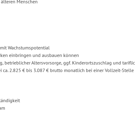
 älteren Menschen
e mit Wachstumspotential
tärken einbringen und ausbauen können
betrieblicher Altersvorsorge, ggf. Kinderortszuschlag und tarifli
 ca. 2.825 € bis 3.087 € brutto monatlich bei einer Vollzeit-Stelle
tändigkeit
eam