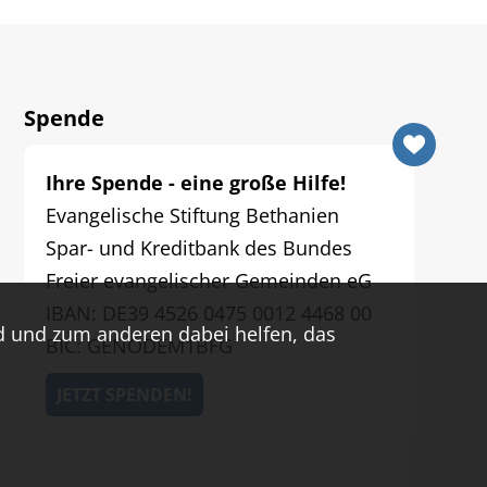
Spende
Ihre Spende - eine große Hilfe!
Evangelische Stiftung Bethanien
Spar- und Kreditbank des Bundes
Freier evangelischer Gemeinden eG
IBAN: DE39 4526 0475 0012 4468 00
ind und zum anderen dabei helfen, das
BIC: GENODEM1BFG
JETZT SPENDEN!