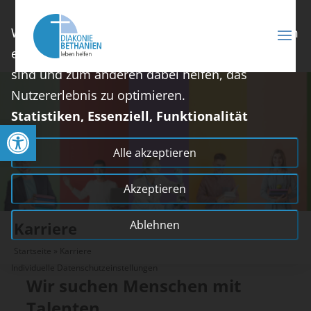
Wir nutzen Cookies auf unserer Website, die zum
einen essenziell für die Funktionalität der Seite
sind und zum anderen dabei helfen, das
Nutzererlebnis zu optimieren.
Statistiken, Essenziell, Funktionalität
Open toolbar
Alle akzeptieren
Akzeptieren
Ablehnen
Karriere
Startseite
»
Karriere
Individuelle Datenschutzeinstellungen
Wir suchen Menschen mit
Talenten.